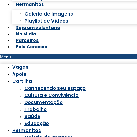
Hermanitos
Galeria de Imagens
Playlist de Vídeos
Seja um voluntário
Na Mídia
Parceiros
Fale Conosco
Menu
Vagas
Apoie
Cartilha
Conhecendo seu espaço
Cultura e Convivência
Documentação
Trabalho
Saúde
Educação
Hermanitos