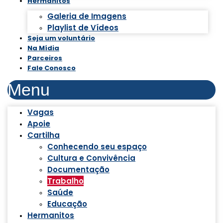
Hermanitos
Galeria de Imagens
Playlist de Vídeos
Seja um voluntário
Na Mídia
Parceiros
Fale Conosco
Menu
Vagas
Apoie
Cartilha
Conhecendo seu espaço
Cultura e Convivência
Documentação
Trabalho
Saúde
Educação
Hermanitos